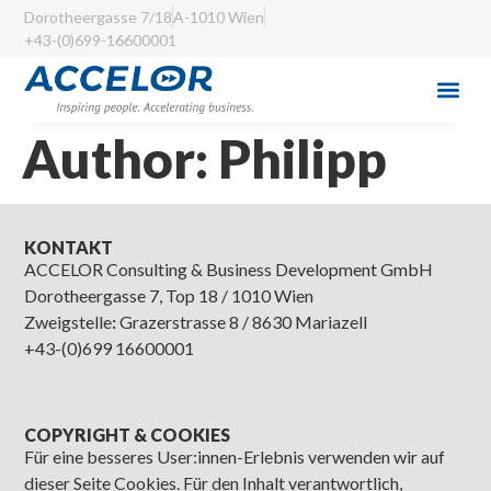
Dorotheergasse 7/18
A-1010 Wien
+43-(0)699-16600001
Author:
Philipp
KONTAKT
ACCELOR Consulting & Business Development GmbH
Dorotheergasse 7, Top 18 / 1010 Wien
Zweigstelle
:
Grazerstrasse 8 / 8630 Mariazell
+43-(0)699 16600001
COPYRIGHT & COOKIES
Für eine besseres User:innen-Erlebnis verwenden wir auf
dieser Seite Cookies. Für den Inhalt verantwortlich,